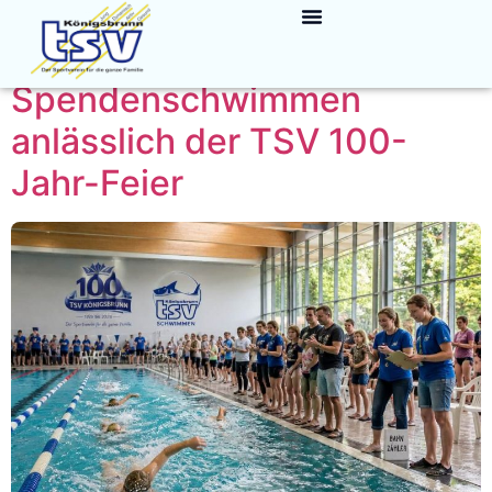
Autor:
Hartmut Obst
Spendenschwimmen
anlässlich der TSV 100-
Jahr-Feier